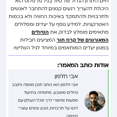
חיים. היתרון הגדול של טיול בגיל 70 פלוס הוא
היכולת להעריך רגעים קטנים, להתחבר לאנשים
ולתרבויות ולהתמקד באיכות החוויה ולא בכמות
האטרקציות. למידע נוסף על יעדים ומסלולים
הטיולים
מתאימים, מומלץ לבדוק את
המאורגנים של קרוז תור
המציעים חבילות
במגוון יעדים המותאמים במיוחד לגיל השלישי.
אודות כותב המאמר:
אבי חלפון
אבי חלפון הוא כותב תוכן מנוסה וחובב
טיולים מושבע. מתמחה בתיעוד
מסעות וסיפורי דרך מכל העולם, עם
דגש על תרבויות, טבע ונופים עוצרי
נשימה.